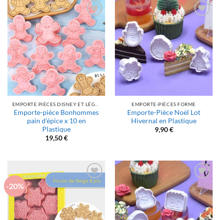
Ajouter
Ajouter
à la liste
à la liste
d’envies
d’envies
EMPORTE PIÈCES DISNEY ET LÉGENDES
EMPORTE-PIÈCES FORME
Emporte-pièce Bonhommes
Emporte-Pièce Noël Lot
pain d’épice x 10 en
Hivernal en Plastique
Plastique
9,90
€
19,50
€
-20%
Ajouter
Ajouter
à la liste
à la liste
d’envies
d’envies