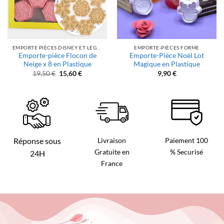
EMPORTE PIÈCES DISNEY ET LÉGENDES
EMPORTE-PIÈCES FORME
Emporte-pièce Flocon de
Emporte-Pièce Noël Lot
Neige x 8 en Plastique
Magique en Plastique
Le
Le
19,50
€
15,60
€
9,90
€
prix
prix
initial
actuel
était :
est :
19,50 €.
15,60 €.
Livraison
Paiement 100
Réponse sous
Gratuite en
% Securisé
24H
France