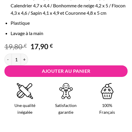
Calendrier 4,7 x 4,4 / Bonhomme de neige 4,2 x 5 / Flocon
4,3 x 4,6 / Sapin 4,1 x 4,9 et Couronne 4,8 x 5 cm
Plastique
Lavage à la main
Le
Le
19,80
17,90
€
€
prix
prix
quantité de Emporte-Pièces Noël Lot Féerie en Plastique
initial
actuel
était :
est :
AJOUTER AU PANIER
19,80 €.
17,90 €.
Une qualité
Satisfaction
100%
inégalée
garantie
Français