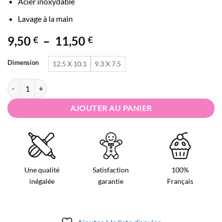
Acier inoxydable
Lavage à la main
Plage
9,50
–
11,50
€
€
de
prix :
Dimension
12.5 X 10.1
9.3 X 7.5
9,50 €
quantité de Emporte pièce Noël en acier - Fille de pain d'Épice
à
11,50 €
AJOUTER AU PANIER
Une qualité
Satisfaction
100%
inégalée
garantie
Français