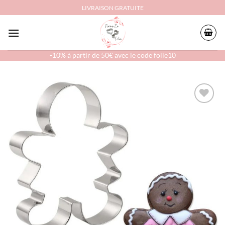
Passer
LIVRAISON GRATUITE
au
contenu
-10% à partir de 50€ avec le code folie10
Ajouter
à la
liste
d’envies