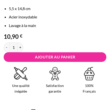
5,5 x 14,8 cm
Acier inoxydable
Lavage à la main
10,90
€
quantité de Emporte pièce Dinosaure en Acier - Tyrannosaure Rex
AJOUTER AU PANIER
Une qualité
Satisfaction
100%
inégalée
garantie
Français